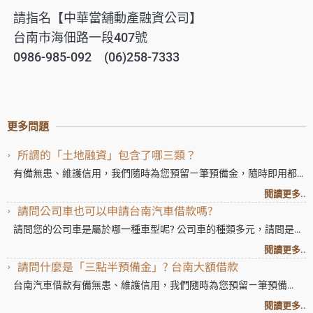
請指名【中華當舖動產融資公司】
台南市海佃路一段407號
0986-985-092 (06)258-7333
更多問題
所謂的「土地融資」包含了哪三類？
有備無患、維護信用，我們隨時為您預留ㄧ筆預備金，隨時即用都
可以，以維護您在銀行的良好信用有備無患、維護信用，我們隨時
閱讀更多..
為您預留ㄧ筆預備金，隨時即用都可以，以維護您在銀行的良好信
請問公司車也可以申請台南汽車借款嗎?
用有備無患、維護信用，我們
請問您的公司車是屬於哪一種車型呢? 公司車的種類多元，請問是小
貨車、計程車、卡車，還是巴士呢? 建議可以來電連繫我們，讓我們
閱讀更多..
瞭解您詳細的車款及車齡等資訊，好知道我們的台南汽車借款服
請問什麼是「三點半預備金」? 台南大額借款
務，可以給您多少額度
台南汽車借款有備無患、維護信用，我們隨時為您預留ㄧ筆預備
金，隨時即用都可以，以維護您在銀行的良好信用有備無患、維護
閱讀更多..