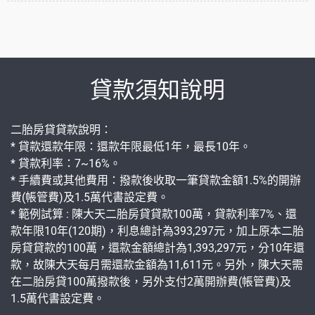
信用，我們隨時為您預留ㄧ筆預備金，隨時即用都可以，以維護您
在銀行的良好信用有備無患、維
貸款須知說明
二胎房貸貸款說明：
* 貸款還款年限：還款年限最低1年，最長10年。
* 貸款利率：7~16%。
* 手續費或其他費用：撥款後收取一筆貸款金額1.5%的開辦
費(帳管費)及1.5萬代書設定費。
* 範例試算 : 陳大天二胎房貸貸款100萬，貸款利率7%、還
款年限10年(120期)，利息總計為393,297元，加上原本二胎
房貸貸款的100萬，還款金額總計為1,393,297元，分10年還
款，故陳大天每月需還款金額為11,611元。另外，陳大天需
在二胎房貸100萬撥款後，另外支付2萬開辦費(帳管費)及
1.5萬代書設定費。