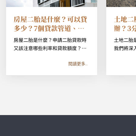
房屋二胎是什麼？可以貸
土地二
多少？7個貸款管道、利
辦？3
率及額度一次看！
件、利
房屋二胎是什麼？申請二胎貸款時
土地二胎
又該注意哪些利率和貸款額度？各
我們將深
家銀行、金融機構提供的二胎貸款
並簡要介
條件是否相同？本文幫 […]
件。本文將
閱讀更多..