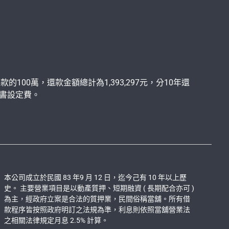
的100萬，還款金額總計為1,393,297元，分10年還
代書設定費。
本公司成立於民國 83 年9 月 12 日，迄今己有 10 年以上歷
史。 主要營業項目是以動產質押、短期融資 ( 長期配合亦可 )
為主，經政府立案是合法的質押業，民間俗稱當舖。所有借
款程序皆按照政府明訂之法規為準，利息則依照當舖營業法
之相關法律規定月息 2.5% 計算。