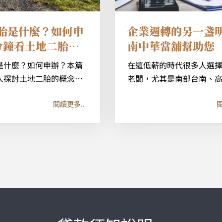
胎是什麼？如何申
企業週轉的另一盞明
分鐘看土地二胎條
南中華當舖幫助您
率及額度！
是什麼？如何申辦？本篇
在這低薪的時代很多人選
入探討土地二胎的概念，
老闆，尤其是南部台南、
紹申辦流程及其所需條
低薪現象尤為普遍。拿著
分析貸款的利 […]
業很容易，但是你是否 […]
閱讀更多..
閱