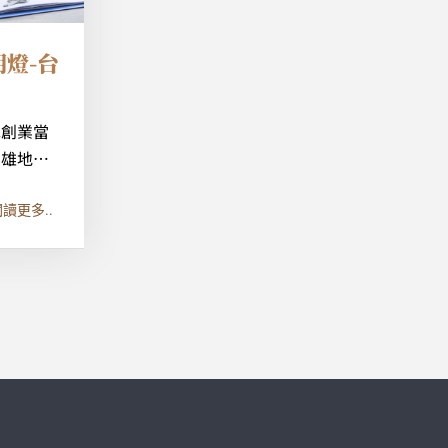
燈-台
擇創業當
高雄地區
一桶金創
讀更多..