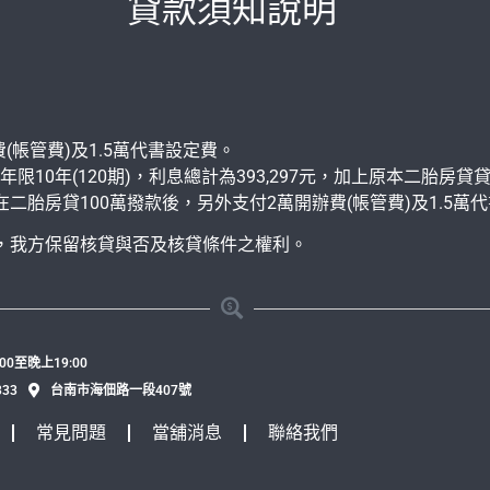
貸款須知說明
(帳管費)及1.5萬代書設定費。
限10年(120期)，利息總計為393,297元，加上原本二胎房貸貸款
在二胎房貸100萬撥款後，另外支付2萬開辦費(帳管費)及1.5萬
，我方保留核貸與否及核貸條件之權利。
0至晚上19:00
333
台南市海佃路一段407號
常見問題
當舖消息
聯絡我們